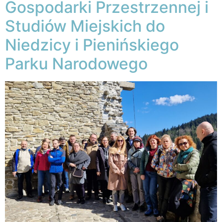
Gospodarki Przestrzennej i
Studiów Miejskich do
Niedzicy i Pienińskiego
Parku Narodowego