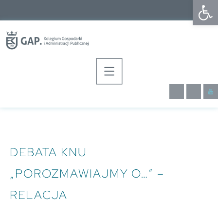
Op
DEBATA KNU
„POROZMAWIAJMY O…” –
RELACJA