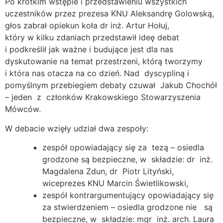
Po krótkim wstępie i przedstawieniu wszystkich
uczestników przez prezesa KNU Aleksandrę Golowską,
głos zabrał opiekun koła dr inż. Artur Hołuj,
który w kilku zdaniach przedstawił ideę debat
i podkreślił jak ważne i budujące jest dla nas
dyskutowanie na temat przestrzeni, którą tworzymy
i która nas otacza na co dzień. Nad dyscypliną i
pomyślnym przebiegiem debaty czuwał Jakub Chochół
– jeden z członków Krakowskiego Stowarzyszenia
Mówców.
W debacie wzięły udział dwa zespoły:
zespół opowiadający się za tezą – osiedla
grodzone są bezpieczne, w składzie: dr inż.
Magdalena Zdun, dr Piotr Lityński,
wiceprezes KNU Marcin Świetlikowski,
zespół kontrargumentujący opowiadający się
za stwierdzeniem – osiedla grodzone nie są
bezpieczne, w składzie: mgr inż. arch. Laura